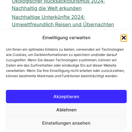
Ökologischer Rucksacktourismus 2024:
Nachhaltig die Welt erkunden
Nachhaltige Unterkünfte 2024:
Umweltfreundlich Reisen und Übernachten
Zukunft nachhaltiges Reisen: Perspektiven
Einwilligung verwalten
und Möglichkeiten für eine grünere
Tourismusindustrie
Um Ihnen ein optimales Erlebnis zu bieten, verwenden wir Technologien
wie Cookies, um Geräteinformationen zu speichern und/oder darauf
zuzugreifen. Wenn Sie diesen Technologien zustimmen, können wir
Daten wie das Surfverhalten oder eindeutige IDs auf dieser Website
verarbeiten. Wenn Sie Ihre Einwilligung nicht erteilen oder zurückziehen,
können bestimmte Merkmale und Funktionen beeinträchtigt werden.
Neueste Kommentare
Akzeptieren
Es sind keine Kommentare vorhanden.
Ablehnen
Einstellungen ansehen
© 2026 Bottle4Life
• Erstellt mit
GeneratePress