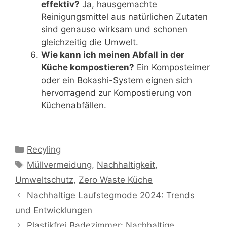
effektiv?
Ja, hausgemachte
Reinigungsmittel aus natürlichen Zutaten
sind genauso wirksam und schonen
gleichzeitig die Umwelt.
Wie kann ich meinen Abfall in der
Küche kompostieren?
Ein Komposteimer
oder ein Bokashi-System eignen sich
hervorragend zur Kompostierung von
Küchenabfällen.
Kategorien
Recyling
Schlagwörter
Müllvermeidung
,
Nachhaltigkeit
,
Umweltschutz
,
Zero Waste Küche
Nachhaltige Laufstegmode 2024: Trends
und Entwicklungen
Plastikfrei Badezimmer: Nachhaltige