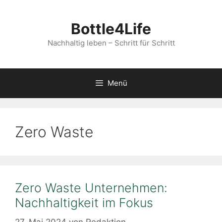
Zum
Inhalt
Bottle4Life
springen
Nachhaltig leben – Schritt für Schritt
Menü
Zero Waste
Zero Waste Unternehmen:
Nachhaltigkeit im Fokus
27. Mai 2024
von
Redaktion