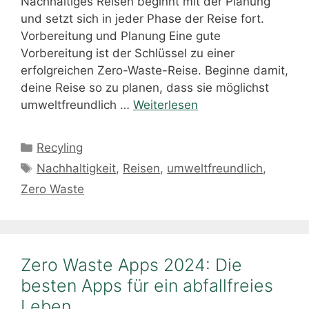
Nachhaltiges Reisen beginnt mit der Planung
und setzt sich in jeder Phase der Reise fort.
Vorbereitung und Planung Eine gute
Vorbereitung ist der Schlüssel zu einer
erfolgreichen Zero-Waste-Reise. Beginne damit,
deine Reise so zu planen, dass sie möglichst
umweltfreundlich …
Weiterlesen
Kategorien
Recyling
Schlagwörter
Nachhaltigkeit
,
Reisen
,
umweltfreundlich
,
Zero Waste
Zero Waste Apps 2024: Die
besten Apps für ein abfallfreies
Leben